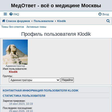
МедОтвет - всё о медицине Москвы
FAQ
Вход
Список форумов
Пользователи
Klodik
Темы без ответов
Активные темы
о
Профиль пользователя Klodik
и
с
к
Администратор
Имя пользователя:
Klodik
Группы:
КОНТАКТНАЯ ИНФОРМАЦИЯ ПОЛЬЗОВАТЕЛЯ KLODIK
СТАТИСТИКА ПОЛЬЗОВАТЕЛЯ
Зарегистрирован:
18 июл 2023, 10:19
Последнее посещение:
29 июл 2026, 19:10