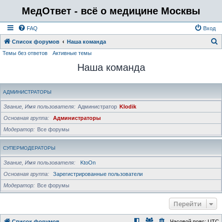
МедОтвет - всё о медицине Москвы
FAQ
Вход
Список форумов
Наша команда
Темы без ответов
Активные темы
о
Наша команда
и
с
к
АДМИНИСТРАТОРЫ
Звание, Имя пользователя
Администратор
Klodik
Основная группа
Администраторы
Модератор
Все форумы
СУПЕРМОДЕРАТОРЫ
Звание, Имя пользователя
KtoOn
Основная группа
Зарегистрированные пользователи
Модератор
Все форумы
Перейти
Список форумов
Часовой пояс:
UTC