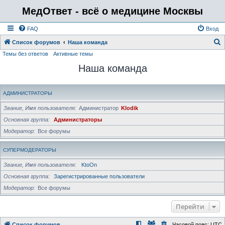
МедОтвет - всё о медицине Москвы
FAQ
Вход
Список форумов
Наша команда
Темы без ответов
Активные темы
о
Наша команда
и
с
к
АДМИНИСТРАТОРЫ
Звание, Имя пользователя
Администратор
Klodik
Основная группа
Администраторы
Модератор
Все форумы
СУПЕРМОДЕРАТОРЫ
Звание, Имя пользователя
KtoOn
Основная группа
Зарегистрированные пользователи
Модератор
Все форумы
Перейти
Список форумов
Часовой пояс:
UTC