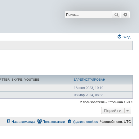
Поиск
Расш
Вход
WITTER, SKYPE, YOUTUBE
ЗАРЕГИСТРИРОВАН
18 июл 2023, 10:19
08 мар 2024, 08:33
2 пользователя • Страница
1
из
1
Перейти
Наша команда
Пользователи
Удалить cookies
Часовой пояс:
UTC