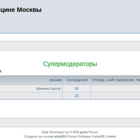
ицине Москвы
Супермодераторы
и.
ЗВАНИЕ
СООБЩЕНИЯ
ОТКУДА, САЙТ, FACEBOOK, T
Администратор
10
13
Style Developer by ©
GTA game
Forum.
Создано на основе
phpBB
® Forum Software © phpBB Limited