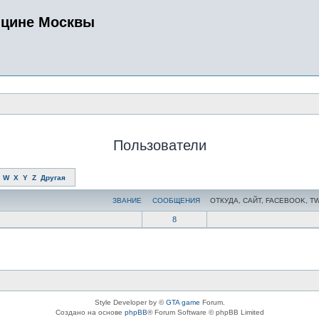
ицине Москвы
Пользователи
W
X
Y
Z
Другая
ЗВАНИЕ
СООБЩЕНИЯ
ОТКУДА, САЙТ, FACEBOOK, T
8
Style Developer by ©
GTA game
Forum.
Создано на основе
phpBB
® Forum Software © phpBB Limited