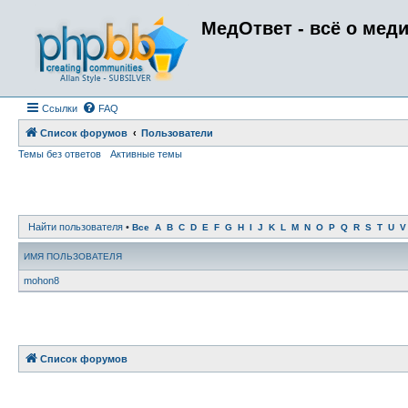
МедОтвет - всё о мед
Ссылки
FAQ
Список форумов
Пользователи
Темы без ответов
Активные темы
Найти пользователя
•
Все
A
B
C
D
E
F
G
H
I
J
K
L
M
N
O
P
Q
R
S
T
U
V
ИМЯ ПОЛЬЗОВАТЕЛЯ
mohon8
Список форумов