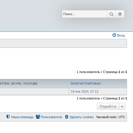
Поиск
Расш
Вход
1 пользователь • Страница
1
из
1
WITTER, SKYPE, YOUTUBE
ЗАРЕГИСТРИРОВАН
19 янв 2024, 07:13
1 пользователь • Страница
1
из
1
Перейти
Наша команда
Пользователи
Удалить cookies
Часовой пояс:
UTC