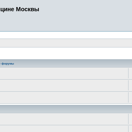
ицине Москвы
е форумы