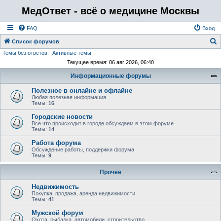
МедОтвет - всё о медицине Москвы
FAQ
Вход
Список форумов
Темы без ответов
Активные темы
о
Текущее время: 06 авг 2026, 06:40
и
Информационные форумы
с
к
Полезное в онлайне и офлайне
Любая полезная информация
Темы:
16
Городские новости
Все что происходит в городе обсуждаем в этом форуме
Темы:
14
Работа форума
Обсуждение работы, поддержки форума
Темы:
9
Прочее
Недвижимость
Покупка, продажа, аренда недвижимости
Темы:
41
Мужской форум
Охота, рыбалка, автомобили, строительство