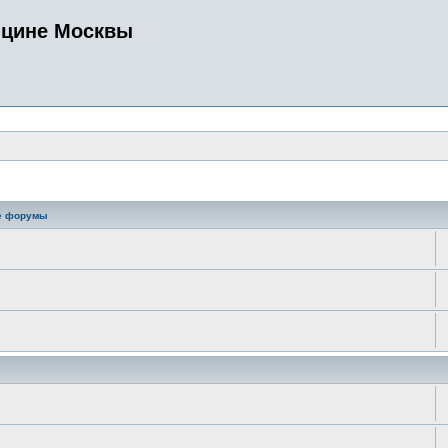
ицине Москвы
е форумы