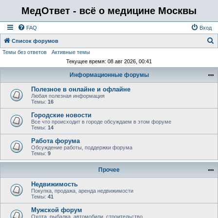
МедОтвет - всё о медицине Москвы
FAQ
Вход
Список форумов
Темы без ответов
Активные темы
о
Текущее время: 08 авг 2026, 00:41
и
Информационные форумы
с
к
Полезное в онлайне и офлайне
Любая полезная информация
Темы:
16
Городские новости
Все что происходит в городе обсуждаем в этом форуме
Темы:
14
Работа форума
Обсуждение работы, поддержки форума
Темы:
9
Прочее
Недвижимость
Покупка, продажа, аренда недвижимости
Темы:
41
Мужской форум
Охота, рыбалка, автомобили, строительство