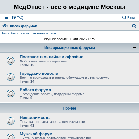
МедОтвет - всё о медицине Москвы
FAQ
Вход
Список форумов
Темы без ответов
Активные темы
о
Текущее время: 06 авг 2026, 05:51
и
Информационные форумы
с
к
Полезное в онлайне и офлайне
Любая полезная информация
Темы:
16
Городские новости
Все что происходит в городе обсуждаем в этом форуме
Темы:
14
Работа форума
Обсуждение работы, поддержки форума
Темы:
9
Прочее
Недвижимость
Покупка, продажа, аренда недвижимости
Темы:
41
Мужской форум
Охота, рыбалка, автомобили, строительство