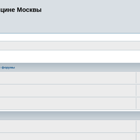
ицине Москвы
е форумы