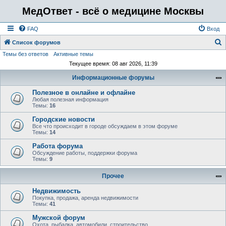
МедОтвет - всё о медицине Москвы
FAQ
Вход
Список форумов
Темы без ответов
Активные темы
о
Текущее время: 08 авг 2026, 11:39
и
Информационные форумы
с
к
Полезное в онлайне и офлайне
Любая полезная информация
Темы:
16
Городские новости
Все что происходит в городе обсуждаем в этом форуме
Темы:
14
Работа форума
Обсуждение работы, поддержки форума
Темы:
9
Прочее
Недвижимость
Покупка, продажа, аренда недвижимости
Темы:
41
Мужской форум
Охота, рыбалка, автомобили, строительство