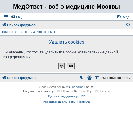
МедОтвет - всё о медицине Москвы
FAQ
Вход
Список форумов
Темы без ответов
Активные темы
о
и
Удалить cookies
с
Вы уверены, что хотите удалить все cookie, установленные данной
к
конференцией?
Список форумов
Часовой пояс:
UTC
Style Developer by ©
GTA game
Forum.
Создано на основе
phpBB
® Forum Software © phpBB Limited
Русская поддержка phpBB
Конфиденциальность
|
Правила