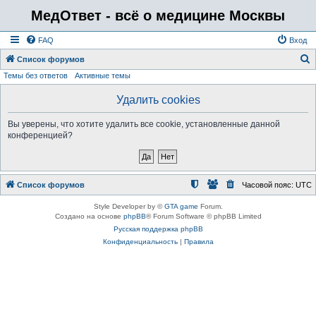
МедОтвет - всё о медицине Москвы
FAQ
Вход
Список форумов
Темы без ответов
Активные темы
о
и
Удалить cookies
с
Вы уверены, что хотите удалить все cookie, установленные данной
к
конференцией?
Список форумов
Часовой пояс:
UTC
Style Developer by ©
GTA game
Forum.
Создано на основе
phpBB
® Forum Software © phpBB Limited
Русская поддержка phpBB
Конфиденциальность
|
Правила