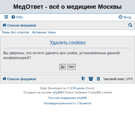
МедОтвет - всё о медицине Москвы
FAQ
Вход
Список форумов
Темы без ответов
Активные темы
о
и
Удалить cookies
с
Вы уверены, что хотите удалить все cookie, установленные данной
к
конференцией?
Список форумов
Часовой пояс:
UTC
Style Developer by ©
GTA game
Forum.
Создано на основе
phpBB
® Forum Software © phpBB Limited
Русская поддержка phpBB
Конфиденциальность
|
Правила