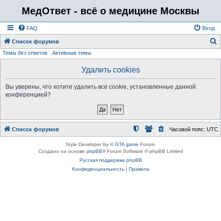
МедОтвет - всё о медицине Москвы
FAQ
Вход
Список форумов
Темы без ответов
Активные темы
о
и
Удалить cookies
с
Вы уверены, что хотите удалить все cookie, установленные данной
к
конференцией?
Список форумов
Часовой пояс:
UTC
Style Developer by ©
GTA game
Forum.
Создано на основе
phpBB
® Forum Software © phpBB Limited
Русская поддержка phpBB
Конфиденциальность
|
Правила