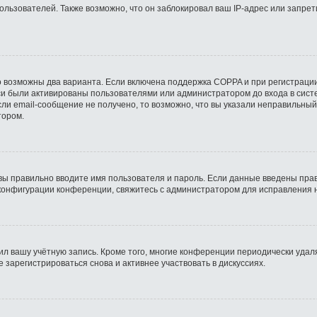
ьзователей. Также возможно, что он заблокировал ваш IP-адрес или запрети
о возможны два варианта. Если включена поддержка COPPA и при регистрации
си были активированы пользователями или администратором до входа в сист
ли email-сообщение не получено, то возможно, что вы указали неправильный
тором.
вы правильно вводите имя пользователя и пароль. Если данные введены прав
 конфигурации конференции, свяжитесь с администратором для исправления 
ил вашу учётную запись. Кроме того, многие конференции периодически уда
зарегистрироваться снова и активнее участвовать в дискуссиях.