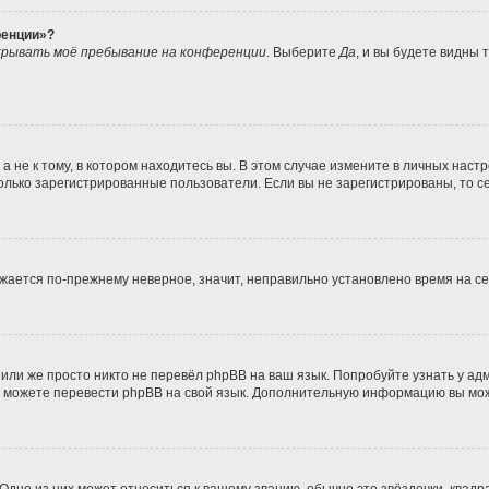
ренции»?
рывать моё пребывание на конференции
. Выберите
Да
, и вы будете видны
не к тому, в котором находитесь вы. В этом случае измените в личных настрой
 только зарегистрированные пользователи. Если вы не зарегистрированы, то с
ражается по-прежнему неверное, значит, неправильно установлено время на 
или же просто никто не перевёл phpBB на ваш язык. Попробуйте узнать у а
ами можете перевести phpBB на свой язык. Дополнительную информацию вы мо