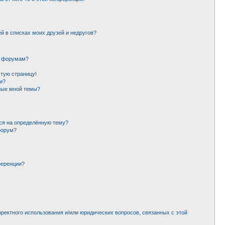
й в списках моих друзей и недругов?
и форумам?
стую страницу!
и?
ные мной темы?
ься на определённую тему?
форум?
ференции?
рректного использования и/или юридических вопросов, связанных с этой