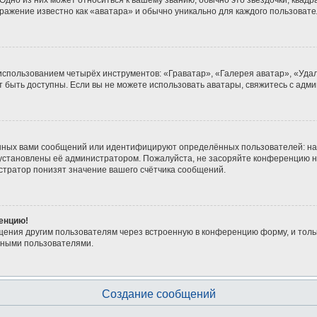
дно из них может относиться к вашему званию, обычно это звёздочки, квадра
бражение известно как «аватара» и обычно уникально для каждого пользовате
 использованием четырёх инструментов: «Граватар», «Галерея аватар», «Уд
гут быть доступны. Если вы не можете использовать аватары, свяжитесь с а
нных вами сообщений или идентифицируют определённых пользователей: на
 установлены её администратором. Пожалуйста, не засоряйте конференцию н
тратор понизят значение вашего счётчика сообщений.
ренцию!
щения другим пользователям через встроенную в конференцию форму, и толь
мными пользователями.
Создание сообщений