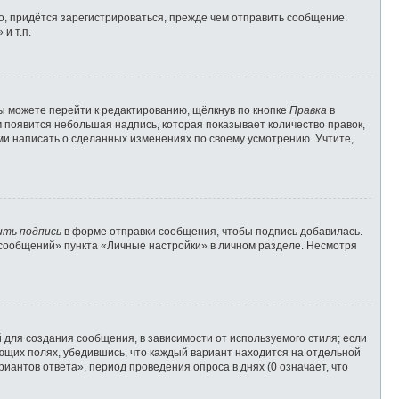
, придётся зарегистрироваться, прежде чем отправить сообщение.
и т.п.
ы можете перейти к редактированию, щёлкнув по кнопке
Правка
в
м появится небольшая надпись, которая показывает количество правок,
ами написать о сделанных изменениях по своему усмотрению. Учтите,
ить подпись
в форме отправки сообщения, чтобы подпись добавилась.
сообщений» пункта «Личные настройки» в личном разделе. Несмотря
для создания сообщения, в зависимости от используемого стиля; если
вующих полях, убедившись, что каждый вариант находится на отдельной
иантов ответа», период проведения опроса в днях (0 означает, что