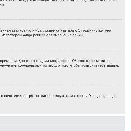
тики или точки, указывающие на то, сколько сообщений вы оставили,
ля.
алённая аватара» или «Загружаемая аватара». От администратора
дминистратором конференции для выяснения причин.
пример, модераторов и администраторов. Обычно вы не можете
енужными сообщениями только для того, чтобы повысить своё звание.
ко если администратор включил такую возможность. Это сделано для