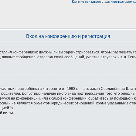
Как мне связаться с администратором 
Вход на конференцию и регистрация
 настроил конференцию: должны ли вы зарегистрироваться, чтобы размещать 
ичные сообщения, отправка email-сообщений, участие в группах и т. д. Реги
ащите частных прав ребёнка в интернете от 1998 г. — это закон Соединённых Ш
е родителей. Допустимо наличие иного вида подтверждения того, что опек
ющемуся на конференции, или к самой конференции, обратитесь за помощью к 
ам и не является объектом юридических отношений, кроме указанных в отве
нцией?».
й силы.
.