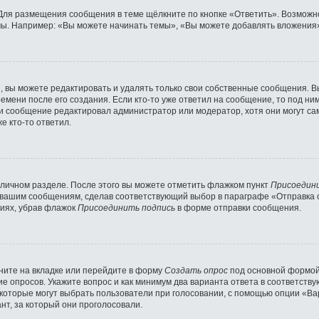
Для размещения сообщения в теме щёлкните по кнопке «Ответить». Возможно
ы. Например: «Вы можете начинать темы», «Вы можете добавлять вложения» 
 вы можете редактировать и удалять только свои собственные сообщения. В
емени после его создания. Если кто-то уже ответил на сообщение, то под ни
сли сообщение редактировал администратор или модератор, хотя они могут с
е кто-то ответил.
 личном разделе. После этого вы можете отметить флажком пункт
Присоедин
 вашим сообщениям, сделав соответствующий выбор в параграфе «Отправка 
ниях, убрав флажок
Присоединить подпись
в форме отправки сообщения.
ните на вкладке или перейдите в форму
Создать опрос
под основной формой 
ние опросов. Укажите вопрос и как минимум два варианта ответа в соответст
 которые могут выбрать пользователи при голосовании, с помощью опции «Вар
нт, за который они проголосовали.