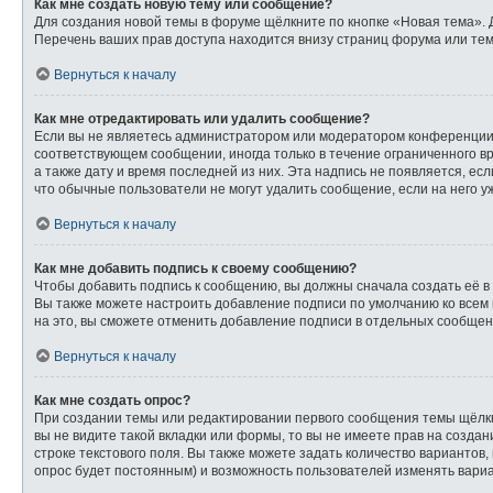
Как мне создать новую тему или сообщение?
Для создания новой темы в форуме щёлкните по кнопке «Новая тема». 
Перечень ваших прав доступа находится внизу страниц форума или тем
Вернуться к началу
Как мне отредактировать или удалить сообщение?
Если вы не являетесь администратором или модератором конференции,
соответствующем сообщении, иногда только в течение ограниченного вр
а также дату и время последней из них. Эта надпись не появляется, е
что обычные пользователи не могут удалить сообщение, если на него уж
Вернуться к началу
Как мне добавить подпись к своему сообщению?
Чтобы добавить подпись к сообщению, вы должны сначала создать её в
Вы также можете настроить добавление подписи по умолчанию ко всем
на это, вы сможете отменить добавление подписи в отдельных сообще
Вернуться к началу
Как мне создать опрос?
При создании темы или редактировании первого сообщения темы щёлк
вы не видите такой вкладки или формы, то вы не имеете прав на созда
строке текстового поля. Вы также можете задать количество вариантов,
опрос будет постоянным) и возможность пользователей изменять вариа