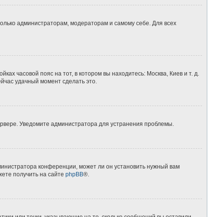
 только администраторам, модераторам и самому себе. Для всех
ках часовой пояс на тот, в котором вы находитесь: Москва, Киев и т. д.
ейчас удачный момент сделать это.
сервере. Уведомите администратора для устранения проблемы.
дминистратора конференции, может ли он установить нужный вам
жете получить на сайте
phpBB
®.