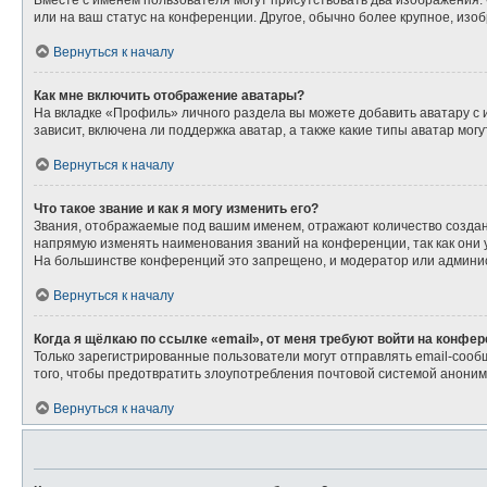
Вместе с именем пользователя могут присутствовать два изображения. О
или на ваш статус на конференции. Другое, обычно более крупное, изо
Вернуться к началу
Как мне включить отображение аватары?
На вкладке «Профиль» личного раздела вы можете добавить аватару с
зависит, включена ли поддержка аватар, а также какие типы аватар мо
Вернуться к началу
Что такое звание и как я могу изменить его?
Звания, отображаемые под вашим именем, отражают количество созда
напрямую изменять наименования званий на конференции, так как они
На большинстве конференций это запрещено, и модератор или админис
Вернуться к началу
Когда я щёлкаю по ссылке «email», от меня требуют войти на конфе
Только зарегистрированные пользователи могут отправлять email-сооб
того, чтобы предотвратить злоупотребления почтовой системой анони
Вернуться к началу