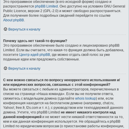
Это программное обеспечение (в его исходной форме) создано и
распространяется
phpBB Limited
. Оно доступно на условиях GNU General
Public Licence, версии 2 (GPL-2.0) и может свободно распространяться.
Для получения более подробных сведений перейдите по ссылке
About phpBB
.
Вернуться к началу
Почему здесь нет такой-то функции?
Это программное обеспечение было создано и лицензировано phpBB
Limited. Если вы считаете, что какая-то функция должна быть добавлена,
посетите
Центр идей phpBB
, где можно отдать свой голос за уже
поданные идеи или предложить собственные.
Вернуться к началу
С кем можно связаться по вопросу некорректного использования и/
или юридических вопросов, связанных с этой конференцией?
Вы можете связаться с любым из администраторов, перечисленных в
списке на странице «Наша команда». Если вы не получили ответа,
свяжитесь с владельцем домена (сделайте
whois lookup
) или, если
конференция находится на бесплатном домене (например, chat.ru,
Yahoo!, free.fr, f2s.com и т. п.), с руководством или техподдержкой данного
домена. Учтите, что phpBB Limited
не имеет никакого контроля над
данной конференцией
и не может нести никакой ответственности за то,
кем и как данная конференция используется. Не обращайтесь к phpBB
Limited по юридическим вопросам (о приостановке работы конференции,