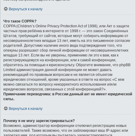
Вернуться к началу
Что такое COPPA?
COPPA (Children’s Online Privacy Protection Act of 1998), или Акт о защите
частных прав ребёнка в интернете от 1998 г. — это закон Соединённых
Штатов, требующий от сайтов, которые могут собирать информацию от
несовершеннолетних младше 13 лет, иметь на это письменное согласие
родителей. Допустимо наличие иного вида подтверждения того, что
опекуны разрешают сбор личной информации от несовершеннолетних
младше 13 лет. Если вы не уверены, применимо ли это к вам, как к
регистрирующемуся на конференции, или к самой конференции,
обратитесь за помощью к юрисконсульту. Обратите внимание, что phpBB
Limited администрация данной конференции не может давать
рекомендаций по правовым вопросам и не является объектом
юридических отношений, кроме указанных в ответе на вопрос «С кем
можно связаться по вопросу некорректного использования и/или
юридических вопросов, связанных с этой конференцией?».
Примечание переводчика: в России данный акт не имеет юридической
силы.
.
Вернуться к началу
Почему я не могу зарегистрироваться?
Возможно, администратор конференции отключил регистрацию новых
пользователей. Также возможно, что он заблокировал ваш IP-адрес или
запретил имя, под которым вы пытаетесь зарегистрироваться.