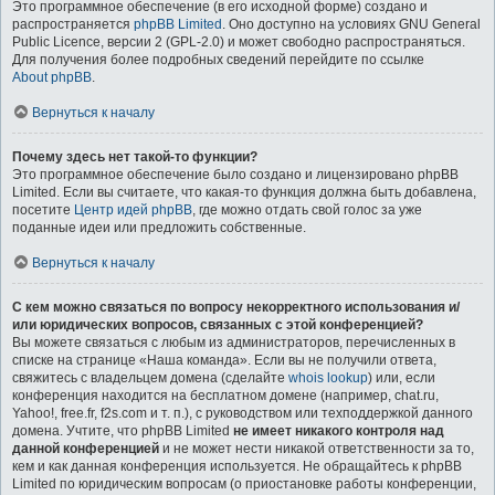
Это программное обеспечение (в его исходной форме) создано и
распространяется
phpBB Limited
. Оно доступно на условиях GNU General
Public Licence, версии 2 (GPL-2.0) и может свободно распространяться.
Для получения более подробных сведений перейдите по ссылке
About phpBB
.
Вернуться к началу
Почему здесь нет такой-то функции?
Это программное обеспечение было создано и лицензировано phpBB
Limited. Если вы считаете, что какая-то функция должна быть добавлена,
посетите
Центр идей phpBB
, где можно отдать свой голос за уже
поданные идеи или предложить собственные.
Вернуться к началу
С кем можно связаться по вопросу некорректного использования и/
или юридических вопросов, связанных с этой конференцией?
Вы можете связаться с любым из администраторов, перечисленных в
списке на странице «Наша команда». Если вы не получили ответа,
свяжитесь с владельцем домена (сделайте
whois lookup
) или, если
конференция находится на бесплатном домене (например, chat.ru,
Yahoo!, free.fr, f2s.com и т. п.), с руководством или техподдержкой данного
домена. Учтите, что phpBB Limited
не имеет никакого контроля над
данной конференцией
и не может нести никакой ответственности за то,
кем и как данная конференция используется. Не обращайтесь к phpBB
Limited по юридическим вопросам (о приостановке работы конференции,