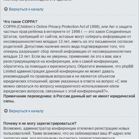
Вернуться к началу
Что такое COPPA?
COPPA (Children’s Online Privacy Protection Act of 1998), или Акт о защите
частных прав ребёнка в интернете от 1998 г. — это закон Соединённых
Штатов, требующий от сайтов, которые могут собирать информацию от
несовершеннолетних младше 13 лет, иметь на это письменное согласие
родителей. Допустимо наличие иного вида подтверждения того, что
опекуны разрешают сбор личной информации от несовершеннолетних
младше 13 лет. Если вы не уверены, применимо ли это к вам, как к
регистрирующемуся на конференции, или к самой конференции,
обратитесь за помощью к юрисконсульту. Обратите внимание, что phpBB
Limited администрация данной конференции не может давать
рекомендаций по правовым вопросам и не является объектом
юридических отношений, кроме указанных в ответе на вопрос «С кем
можно связаться по вопросу некорректного использования и/или
юридических вопросов, связанных с этой конференцией?».
Примечание переводчика: в России данный акт не имеет юридической
силы.
.
Вернуться к началу
Почему я не могу зарегистрироваться?
Возможно, администратор конференции отключил регистрацию новых
пользователей. Также возможно, что он заблокировал ваш IP-адрес или
запретил имя, под которым вы пытаетесь зарегистрироваться.