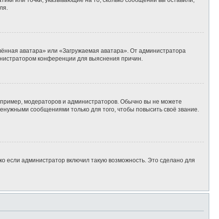
тики или точки, указывающие на то, сколько сообщений вы оставили,
ля.
алённая аватара» или «Загружаемая аватара». От администратора
дминистратором конференции для выяснения причин.
пример, модераторов и администраторов. Обычно вы не можете
енужными сообщениями только для того, чтобы повысить своё звание.
ко если администратор включил такую возможность. Это сделано для