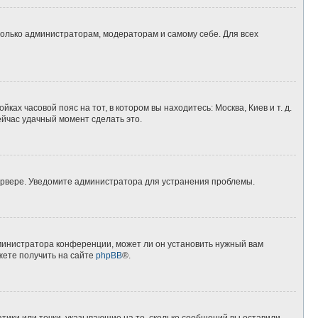
 только администраторам, модераторам и самому себе. Для всех
ках часовой пояс на тот, в котором вы находитесь: Москва, Киев и т. д.
ейчас удачный момент сделать это.
сервере. Уведомите администратора для устранения проблемы.
дминистратора конференции, может ли он установить нужный вам
жете получить на сайте
phpBB
®.