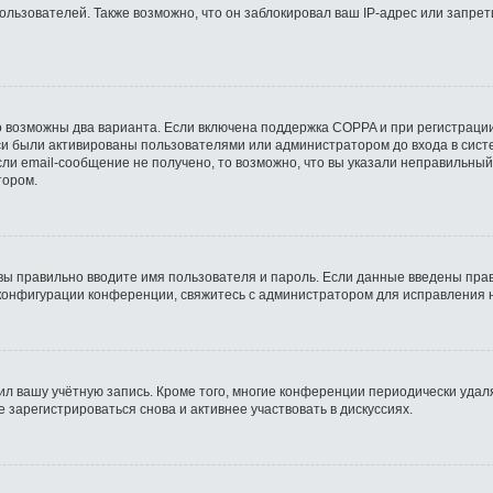
ьзователей. Также возможно, что он заблокировал ваш IP-адрес или запрети
о возможны два варианта. Если включена поддержка COPPA и при регистрации
си были активированы пользователями или администратором до входа в сист
ли email-сообщение не получено, то возможно, что вы указали неправильный
тором.
вы правильно вводите имя пользователя и пароль. Если данные введены прав
 конфигурации конференции, свяжитесь с администратором для исправления 
ил вашу учётную запись. Кроме того, многие конференции периодически уда
зарегистрироваться снова и активнее участвовать в дискуссиях.