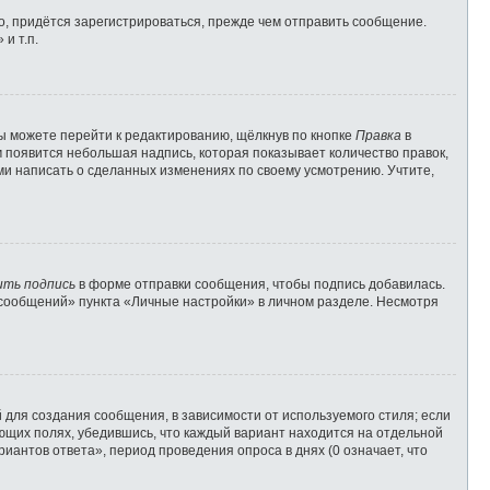
, придётся зарегистрироваться, прежде чем отправить сообщение.
и т.п.
ы можете перейти к редактированию, щёлкнув по кнопке
Правка
в
м появится небольшая надпись, которая показывает количество правок,
ами написать о сделанных изменениях по своему усмотрению. Учтите,
ить подпись
в форме отправки сообщения, чтобы подпись добавилась.
сообщений» пункта «Личные настройки» в личном разделе. Несмотря
для создания сообщения, в зависимости от используемого стиля; если
вующих полях, убедившись, что каждый вариант находится на отдельной
иантов ответа», период проведения опроса в днях (0 означает, что