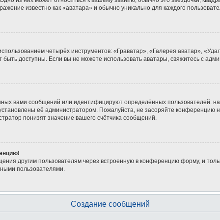
дно из них может относиться к вашему званию, обычно это звёздочки, квадра
бражение известно как «аватара» и обычно уникально для каждого пользовате
 использованием четырёх инструментов: «Граватар», «Галерея аватар», «Уд
гут быть доступны. Если вы не можете использовать аватары, свяжитесь с а
нных вами сообщений или идентифицируют определённых пользователей: на
 установлены её администратором. Пожалуйста, не засоряйте конференцию н
тратор понизят значение вашего счётчика сообщений.
ренцию!
щения другим пользователям через встроенную в конференцию форму, и толь
мными пользователями.
Создание сообщений