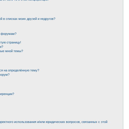
й в списках моих друзей и недругов?
и форумам?
стую страницу!
и?
ные мной темы?
ься на определённую тему?
форум?
ференции?
рректного использования и/или юридических вопросов, связанных с этой