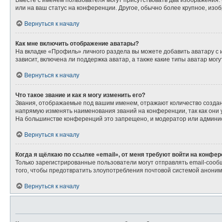
Вместе с именем пользователя могут присутствовать два изображения. О
или на ваш статус на конференции. Другое, обычно более крупное, изо
Вернуться к началу
Как мне включить отображение аватары?
На вкладке «Профиль» личного раздела вы можете добавить аватару с
зависит, включена ли поддержка аватар, а также какие типы аватар мо
Вернуться к началу
Что такое звание и как я могу изменить его?
Звания, отображаемые под вашим именем, отражают количество созда
напрямую изменять наименования званий на конференции, так как они
На большинстве конференций это запрещено, и модератор или админис
Вернуться к началу
Когда я щёлкаю по ссылке «email», от меня требуют войти на конфе
Только зарегистрированные пользователи могут отправлять email-сооб
того, чтобы предотвратить злоупотребления почтовой системой анони
Вернуться к началу