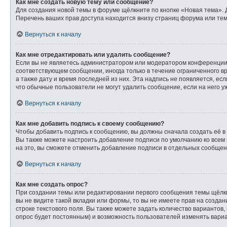
Как мне создать новую тему или сообщение?
Для создания новой темы в форуме щёлкните по кнопке «Новая тема». 
Перечень ваших прав доступа находится внизу страниц форума или тем
Вернуться к началу
Как мне отредактировать или удалить сообщение?
Если вы не являетесь администратором или модератором конференции,
соответствующем сообщении, иногда только в течение ограниченного вр
а также дату и время последней из них. Эта надпись не появляется, е
что обычные пользователи не могут удалить сообщение, если на него уж
Вернуться к началу
Как мне добавить подпись к своему сообщению?
Чтобы добавить подпись к сообщению, вы должны сначала создать её в
Вы также можете настроить добавление подписи по умолчанию ко всем
на это, вы сможете отменить добавление подписи в отдельных сообще
Вернуться к началу
Как мне создать опрос?
При создании темы или редактировании первого сообщения темы щёлк
вы не видите такой вкладки или формы, то вы не имеете прав на созда
строке текстового поля. Вы также можете задать количество вариантов,
опрос будет постоянным) и возможность пользователей изменять вариа