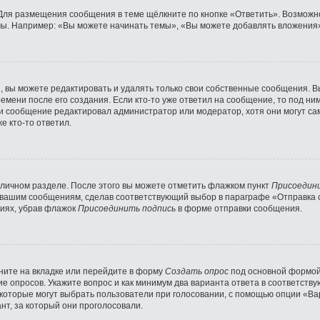
Для размещения сообщения в теме щёлкните по кнопке «Ответить». Возможно
ы. Например: «Вы можете начинать темы», «Вы можете добавлять вложения» 
 вы можете редактировать и удалять только свои собственные сообщения. В
емени после его создания. Если кто-то уже ответил на сообщение, то под ни
сли сообщение редактировал администратор или модератор, хотя они могут с
е кто-то ответил.
 личном разделе. После этого вы можете отметить флажком пункт
Присоедин
 вашим сообщениям, сделав соответствующий выбор в параграфе «Отправка 
ниях, убрав флажок
Присоединить подпись
в форме отправки сообщения.
ните на вкладке или перейдите в форму
Создать опрос
под основной формой 
ние опросов. Укажите вопрос и как минимум два варианта ответа в соответст
 которые могут выбрать пользователи при голосовании, с помощью опции «Вар
нт, за который они проголосовали.