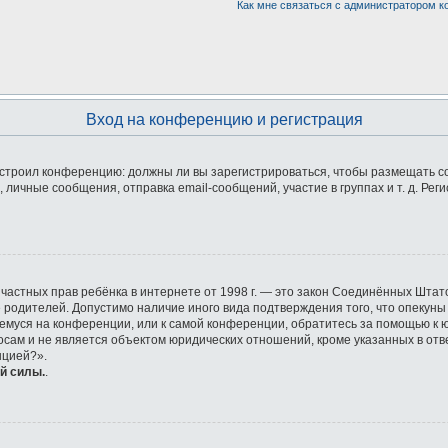
Как мне связаться с администратором 
Вход на конференцию и регистрация
 настроил конференцию: должны ли вы зарегистрироваться, чтобы размещать 
ичные сообщения, отправка email-сообщений, участие в группах и т. д. Реги
ащите частных прав ребёнка в интернете от 1998 г. — это закон Соединённых Ш
е родителей. Допустимо наличие иного вида подтверждения того, что опек
ющемуся на конференции, или к самой конференции, обратитесь за помощью к 
ам и не является объектом юридических отношений, кроме указанных в отве
нцией?».
й силы.
.