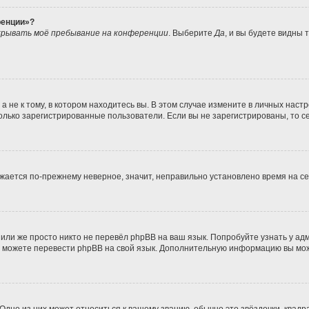
ренции»?
рывать моё пребывание на конференции
. Выберите
Да
, и вы будете видны
не к тому, в котором находитесь вы. В этом случае измените в личных настрой
 только зарегистрированные пользователи. Если вы не зарегистрированы, то с
ражается по-прежнему неверное, значит, неправильно установлено время на 
или же просто никто не перевёл phpBB на ваш язык. Попробуйте узнать у а
ами можете перевести phpBB на свой язык. Дополнительную информацию вы мо