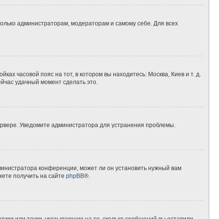
 только администраторам, модераторам и самому себе. Для всех
ках часовой пояс на тот, в котором вы находитесь: Москва, Киев и т. д.
ейчас удачный момент сделать это.
сервере. Уведомите администратора для устранения проблемы.
дминистратора конференции, может ли он установить нужный вам
жете получить на сайте
phpBB
®.