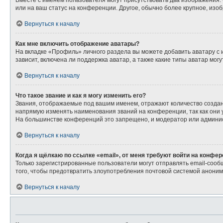
Вместе с именем пользователя могут присутствовать два изображения. О
или на ваш статус на конференции. Другое, обычно более крупное, изо
Вернуться к началу
Как мне включить отображение аватары?
На вкладке «Профиль» личного раздела вы можете добавить аватару с
зависит, включена ли поддержка аватар, а также какие типы аватар мо
Вернуться к началу
Что такое звание и как я могу изменить его?
Звания, отображаемые под вашим именем, отражают количество созда
напрямую изменять наименования званий на конференции, так как они
На большинстве конференций это запрещено, и модератор или админис
Вернуться к началу
Когда я щёлкаю по ссылке «email», от меня требуют войти на конфе
Только зарегистрированные пользователи могут отправлять email-сооб
того, чтобы предотвратить злоупотребления почтовой системой анони
Вернуться к началу