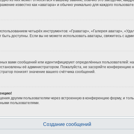
дно из них может относиться к вашему званию, обычно это звёздочки, квадра
бражение известно как «аватара» и обычно уникально для каждого пользовате
 использованием четырёх инструментов: «Граватар», «Галерея аватар», «Уд
гут быть доступны. Если вы не можете использовать аватары, свяжитесь с а
нных вами сообщений или идентифицируют определённых пользователей: на
 установлены её администратором. Пожалуйста, не засоряйте конференцию н
тратор понизят значение вашего счётчика сообщений.
ренцию!
щения другим пользователям через встроенную в конференцию форму, и толь
мными пользователями.
Создание сообщений