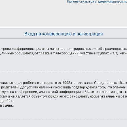
Как мне связаться с администратором 
Вход на конференцию и регистрация
 настроил конференцию: должны ли вы зарегистрироваться, чтобы размещать 
ичные сообщения, отправка email-сообщений, участие в группах и т. д. Реги
ащите частных прав ребёнка в интернете от 1998 г. — это закон Соединённых Ш
е родителей. Допустимо наличие иного вида подтверждения того, что опек
ющемуся на конференции, или к самой конференции, обратитесь за помощью к 
ам и не является объектом юридических отношений, кроме указанных в отве
нцией?».
й силы.
.