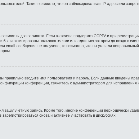
ьзователей. Также возможно, что он заблокировал ваш IP-адрес или запрети
о возможны два варианта. Если включена поддержка COPPA и при регистрации
си были активированы пользователями или администратором до входа в сист
ли email-сообщение не получено, то возможно, что вы указали неправильный
тором.
вы правильно вводите имя пользователя и пароль. Если данные введены прав
 конфигурации конференции, свяжитесь с администратором для исправления 
ил вашу учётную запись. Кроме того, многие конференции периодически уда
зарегистрироваться снова и активнее участвовать в дискуссиях.