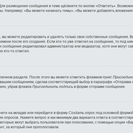
Для размещения сообщения в теме щёлкните по кнопке «Ответить». Возможно
ы. Например: «Вы можете начинать темы», «Вы можете добавлять вложения» 
 вы можете редактировать и удалять только свои собственные сообщения. В
емени после его создания. Если кто-то уже ответил на сообщение, то под ни
сли сообщение редактировал администратор или модератор, хотя они могут с
е кто-то ответил.
 личном разделе. После этого вы можете отметить флажком пункт
Присоедин
 вашим сообщениям, сделав соответствующий выбор в параграфе «Отправка 
ниях, убрав флажок
Присоединить подпись
в форме отправки сообщения.
ните на вкладке или перейдите в форму
Создать опрос
под основной формой 
ние опросов. Укажите вопрос и как минимум два варианта ответа в соответст
 которые могут выбрать пользователи при голосовании, с помощью опции «Вар
нт, за который они проголосовали.