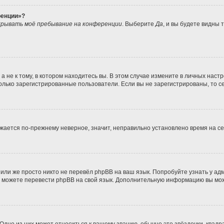
ренции»?
рывать моё пребывание на конференции
. Выберите
Да
, и вы будете видны
не к тому, в котором находитесь вы. В этом случае измените в личных настрой
 только зарегистрированные пользователи. Если вы не зарегистрированы, то с
ражается по-прежнему неверное, значит, неправильно установлено время на 
или же просто никто не перевёл phpBB на ваш язык. Попробуйте узнать у а
ами можете перевести phpBB на свой язык. Дополнительную информацию вы мо