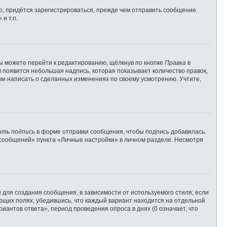
, придётся зарегистрироваться, прежде чем отправить сообщение.
и т.п.
ы можете перейти к редактированию, щёлкнув по кнопке
Правка
в
м появится небольшая надпись, которая показывает количество правок,
ами написать о сделанных изменениях по своему усмотрению. Учтите,
ить подпись
в форме отправки сообщения, чтобы подпись добавилась.
сообщений» пункта «Личные настройки» в личном разделе. Несмотря
для создания сообщения, в зависимости от используемого стиля; если
вующих полях, убедившись, что каждый вариант находится на отдельной
иантов ответа», период проведения опроса в днях (0 означает, что