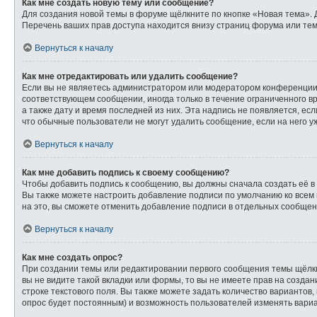
Как мне создать новую тему или сообщение?
Для создания новой темы в форуме щёлкните по кнопке «Новая тема». 
Перечень ваших прав доступа находится внизу страниц форума или тем
Вернуться к началу
Как мне отредактировать или удалить сообщение?
Если вы не являетесь администратором или модератором конференции,
соответствующем сообщении, иногда только в течение ограниченного вр
а также дату и время последней из них. Эта надпись не появляется, е
что обычные пользователи не могут удалить сообщение, если на него уж
Вернуться к началу
Как мне добавить подпись к своему сообщению?
Чтобы добавить подпись к сообщению, вы должны сначала создать её в
Вы также можете настроить добавление подписи по умолчанию ко всем
на это, вы сможете отменить добавление подписи в отдельных сообще
Вернуться к началу
Как мне создать опрос?
При создании темы или редактировании первого сообщения темы щёлк
вы не видите такой вкладки или формы, то вы не имеете прав на созда
строке текстового поля. Вы также можете задать количество вариантов,
опрос будет постоянным) и возможность пользователей изменять вариа