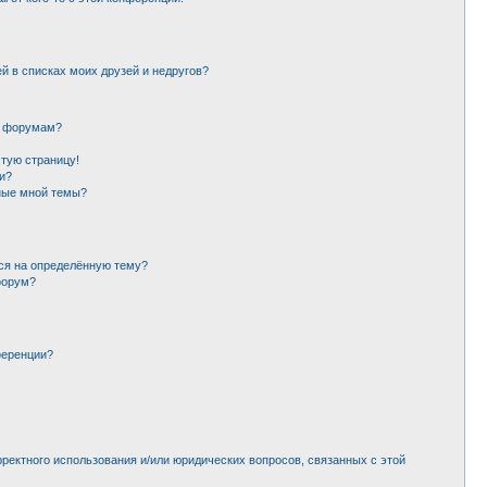
й в списках моих друзей и недругов?
и форумам?
стую страницу!
и?
ные мной темы?
ься на определённую тему?
форум?
ференции?
рректного использования и/или юридических вопросов, связанных с этой