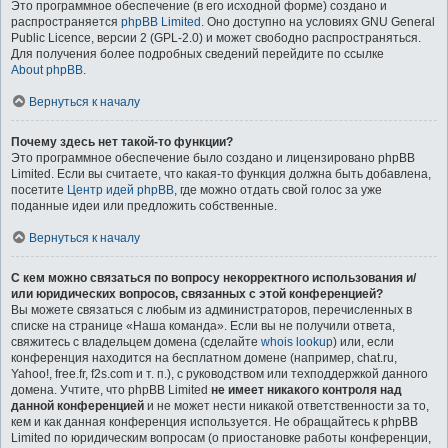
Это программное обеспечение (в его исходной форме) создано и
распространяется
phpBB Limited
. Оно доступно на условиях GNU General
Public Licence, версии 2 (GPL-2.0) и может свободно распространяться.
Для получения более подробных сведений перейдите по ссылке
About phpBB
.
Вернуться к началу
Почему здесь нет такой-то функции?
Это программное обеспечение было создано и лицензировано phpBB
Limited. Если вы считаете, что какая-то функция должна быть добавлена,
посетите
Центр идей phpBB
, где можно отдать свой голос за уже
поданные идеи или предложить собственные.
Вернуться к началу
С кем можно связаться по вопросу некорректного использования и/
или юридических вопросов, связанных с этой конференцией?
Вы можете связаться с любым из администраторов, перечисленных в
списке на странице «Наша команда». Если вы не получили ответа,
свяжитесь с владельцем домена (сделайте
whois lookup
) или, если
конференция находится на бесплатном домене (например, chat.ru,
Yahoo!, free.fr, f2s.com и т. п.), с руководством или техподдержкой данного
домена. Учтите, что phpBB Limited
не имеет никакого контроля над
данной конференцией
и не может нести никакой ответственности за то,
кем и как данная конференция используется. Не обращайтесь к phpBB
Limited по юридическим вопросам (о приостановке работы конференции,