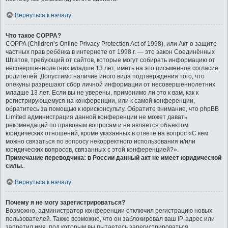
Вернуться к началу
Что такое COPPA?
COPPA (Children’s Online Privacy Protection Act of 1998), или Акт о защите
частных прав ребёнка в интернете от 1998 г. — это закон Соединённых
Штатов, требующий от сайтов, которые могут собирать информацию от
несовершеннолетних младше 13 лет, иметь на это письменное согласие
родителей. Допустимо наличие иного вида подтверждения того, что
опекуны разрешают сбор личной информации от несовершеннолетних
младше 13 лет. Если вы не уверены, применимо ли это к вам, как к
регистрирующемуся на конференции, или к самой конференции,
обратитесь за помощью к юрисконсульту. Обратите внимание, что phpBB
Limited администрация данной конференции не может давать
рекомендаций по правовым вопросам и не является объектом
юридических отношений, кроме указанных в ответе на вопрос «С кем
можно связаться по вопросу некорректного использования и/или
юридических вопросов, связанных с этой конференцией?».
Примечание переводчика: в России данный акт не имеет юридической
силы.
.
Вернуться к началу
Почему я не могу зарегистрироваться?
Возможно, администратор конференции отключил регистрацию новых
пользователей. Также возможно, что он заблокировал ваш IP-адрес или
запретил имя, под которым вы пытаетесь зарегистрироваться.