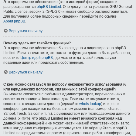
Это программное обеспечение (в его исходной форме) создано и
распространяется
phpBB Limited
. Оно доступно на условиях GNU General
Public Licence, версии 2 (GPL-2.0) и может свободно распространяться.
Для получения более подробных сведений перейдите по ссылке
About phpBB
.
Вернуться к началу
Почему здесь нет такой-то функции?
Это программное обеспечение было создано и лицензировано phpBB
Limited. Если вы считаете, что какая-то функция должна быть добавлена,
посетите
Центр идей phpBB
, где можно отдать свой голос за уже
поданные идеи или предложить собственные.
Вернуться к началу
С кем можно связаться по вопросу некорректного использования и/
или юридических вопросов, связанных с этой конференцией?
Вы можете связаться с любым из администраторов, перечисленных в
списке на странице «Наша команда». Если вы не получили ответа,
свяжитесь с владельцем домена (сделайте
whois lookup
) или, если
конференция находится на бесплатном домене (например, chat.ru,
Yahoo!, free.fr, f2s.com и т. п.), с руководством или техподдержкой данного
домена. Учтите, что phpBB Limited
не имеет никакого контроля над
данной конференцией
и не может нести никакой ответственности за то,
кем и как данная конференция используется. Не обращайтесь к phpBB
Limited по юридическим вопросам (о приостановке работы конференции,